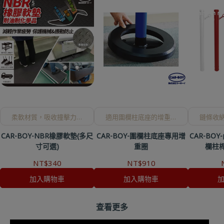
柔軟材質，吸收撞擊力，
適用圍欄柱底座的增重橡
鏈條收
振動防止，減輕疲勞。
圈，可防止翻倒。
可
CAR-BOY-NBR橡膠軟墊(多尺
CAR-BOY-圍欄柱底座專用增
CAR-BO
寸可選)
重圈
欄柱桿
NT$340
NT$910
加入購物車
加入購物車
查看更多