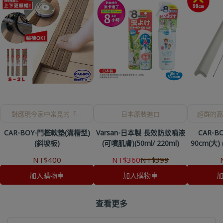
對應現今家中常見的「掃
日本原裝進口
超群的高
地機器人」被卡住的問
地方的
CAR-BOY-門檻軟墊(溝槽型)
Varsan-日本製 長效防蚊噴液
CAR-
題，輪椅也能輕鬆上下
喔！
(斜坡板)
(可噴肌膚)(50ml/ 220ml)
90cm(大
NT$400
NT$360
NT$399
加入購物車
加入購物車
查看更多