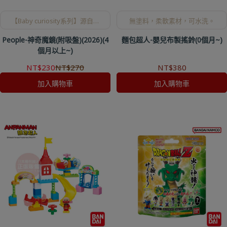
【Baby curiosity系列】源自對
無塗料，柔軟素材，可水洗。
嬰幼兒行為的細緻觀察，滿足寶
People-神奇魔鏡(附吸盤)(2026)(4
麵包超人-嬰兒布製搖鈴(0個月~)
寶出生後第一份好奇心。
個月以上~)
NT$230
NT$270
NT$380
加入購物車
加入購物車