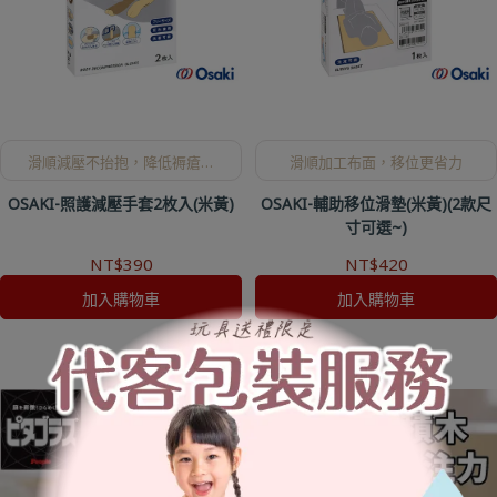
滑順減壓不抬抱，降低褥瘡風
滑順加工布面，移位更省力
險，照護更輕鬆。
OSAKI-照護減壓手套2枚入(米黃)
OSAKI-輔助移位滑墊(米黃)(2款尺
寸可選~)
NT$390
NT$420
加入購物車
加入購物車
查看更多