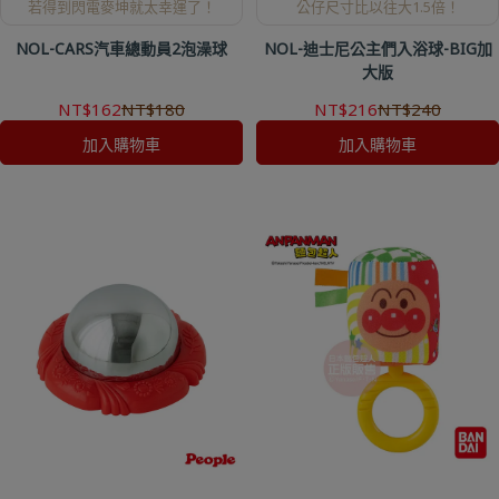
若得到閃電麥坤就太幸運了！
公仔尺寸比以往大1.5倍！
NOL-CARS汽車總動員2泡澡球
NOL-迪士尼公主們入浴球-BIG加
大版
NT$162
NT$180
NT$216
NT$240
加入購物車
加入購物車