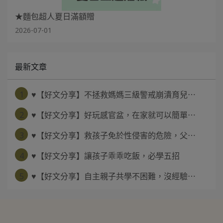
★麵包超人夏日滿額贈
2026-07-01
最新文章
1
♥【好文分享】不拯救媽媽三級警戒崩潰育兒⋯
2
♥【好文分享】好玩感官盆，在家就可以簡單⋯
3
♥【好文分享】救孩子免於性侵害的危險，父⋯
4
♥【好文分享】讓孩子乖乖吃飯，必學五招
5
♥【好文分享】自主親子共學不困難，沒經驗⋯