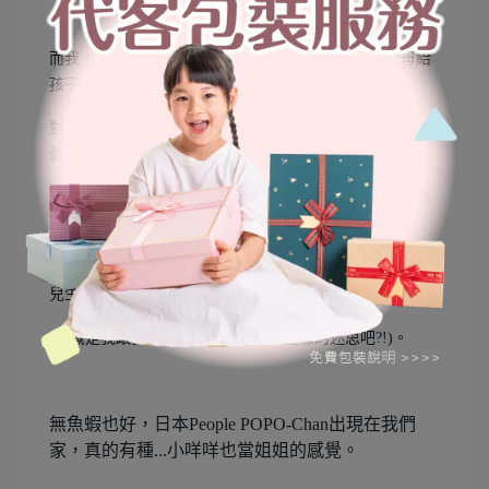
而我，一個已經有三個孩子的媽媽。我覺得手足是父母給
孩子最好的禮物,
對於孩子語言的學習、社交技巧的學習、甚或是品格(學習
愛、學習分享、學習原諒)都有非常大的幫助。
而且人的一生當中，能陪伴自己最長時間的就是手足，然
後...就不小心生太多(揮汗)。
就算是三個孩子，仍有一點小遺憾，因為沒有為最小的女
兒生一個妹妹陪伴她
(大概是我跟我姊姊的感情太好才有這樣的迷思吧?!)。
無魚蝦也好，日本People POPO-Chan出現在我們
家，真的有種...小咩咩也當姐姐的感覺。