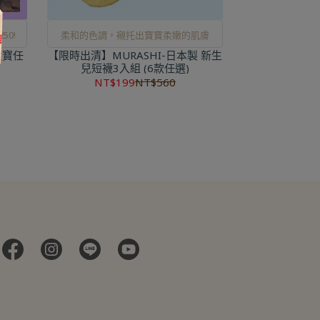
0!
柔和的色調，襯托出寶寶柔嫩的肌膚
女寶任
【限時出清】MURASHI-日本製 新生
兒短襪3入組 (6款任選)
NT$199
NT$560