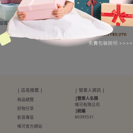
本雜誌服飾零碼出清，福袋價$250!
日本雜誌服飾零碼出清，福袋價$25
超值限量】童裝福袋-女寶專區
【超值限量】褲子福袋-男寶/
選
NT$250
NT$3,620
NT$250
NT$3,270
| 店長推薦 |
| 營業人資訊 |
|營業人名稱
商品總覽
唯可有限公司
好物分享
|統編
80395531 
影音專區
唯可官方網站