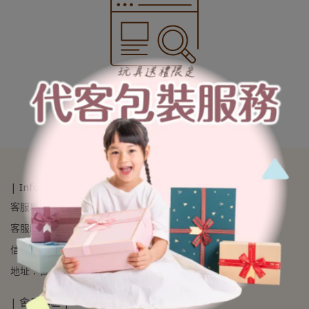
很抱歉，無商品符合篩選條件
請重新輸入篩選
| Informations |
客服專線：04-24520663
客服時間：09:00am - 05:00pm
信箱：service2@weicker.com.tw
地址：台中市西屯區西屯路三段90-30巷6號(※不提供現場購買)
| 會員專區 |