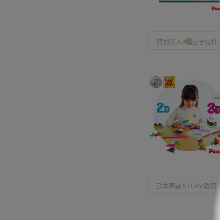
特別加入4種屋子配件
2種圓形配件!
People-2D3D
益智磁性積木
組合(3歲-)
NT$553
NT$650
加入購物車
日本原裝 STEAM教育
具