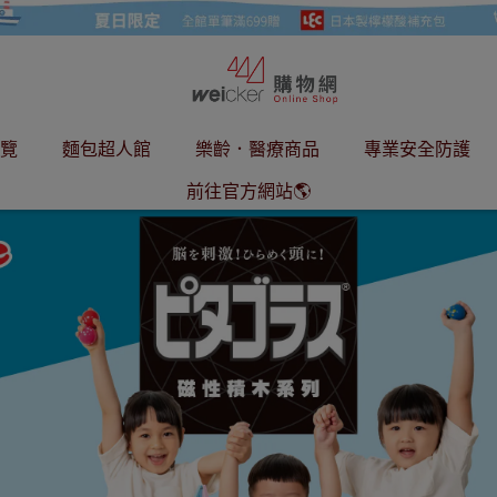
覽
麵包超人館
樂齡．醫療商品
專業安全防護
前往官方網站🌎