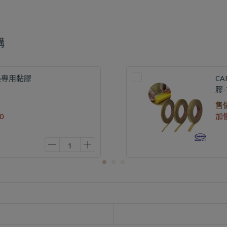
購
軟墊專用黏膠
C
膠-
售
0
加