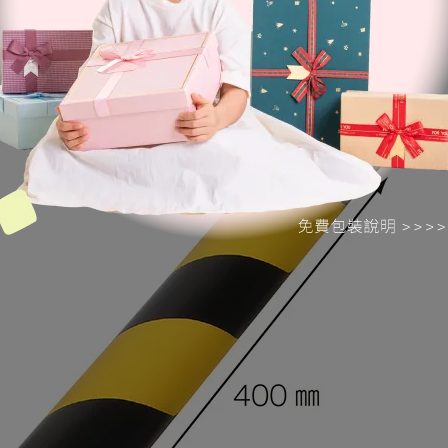
4.吸收衝擊力大
↓ 虎紋 ↓