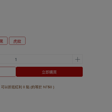
黑
虎紋
立即購買
 」可以折抵紅利
0
點 (約等於
NT$0
)