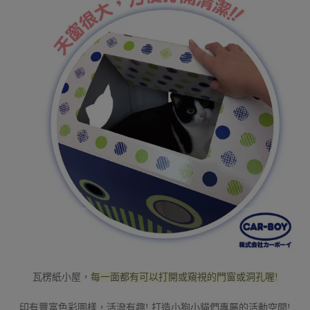
瓦楞紙小屋，
每一面都有可以打開或窺視的門窗或洞孔喔!
印有豐富色彩圖樣，活潑有趣! 打造小狗小貓們專屬的活動空間!