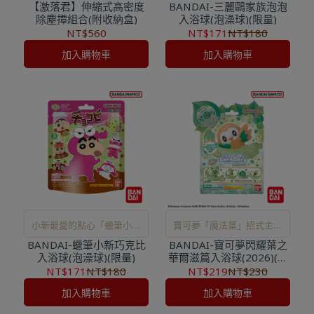
【激落君】伸縮式高密度
BANDAI-三麗鷗家族泡泡
起享受草莓蛋糕香氣綿密泡
除塵撢組合(附收納盒)
入浴球(泡澡球)(限量)
泡浴吧
NT$560
NT$171
NT$180
加入購物車
加入購物車
小新最愛的點心「蠟筆小新
寶可夢「魔法葉」招式主題
BANDAI-蠟筆小新巧克比
巧克比」主題入浴球
BANDAI-寶可夢閃耀葉之
入浴球
入浴球(泡澡球)(限量)
華爾滋篇入浴球(2026)(泡
澡球)
NT$171
NT$180
NT$219
NT$230
加入購物車
加入購物車