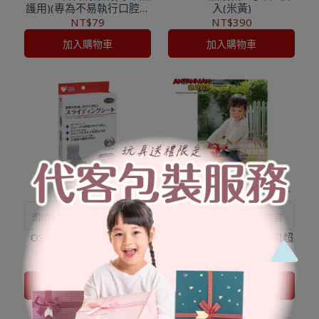
護用)(專為不易執行口腔照
入(米黃)
心。
護患者所設計)
NT$79
NT$390
加入購物車
加入購物車
滑順加工布面，移位更省力
日本經典卡通正版公司貨
OSAKI-輔助移位滑墊(米
【外包裝NG出清】麵包超
黃)(2款尺寸可選~)
人-麵包超人GOGO學步車
(新)(1.5歲以上~5歲左右)
NT$420
NT$1,155
NT$1,650
加入購物車
加入購物車