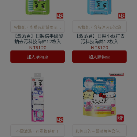
W機能，廚房瓦斯爐周圍、
W機能，分解油污&茶垢!
【激落君】日製倍半碳酸
抽油煙機或壁磚亮晶晶!
【激落君】日製小蘇打去
鈉去污科技海綿12枚入
污科技海綿12枚入
NT$120
NT$120
加入購物車
加入購物車
不需清洗，可重複使用！
和經典的三麗鷗角色公仔一