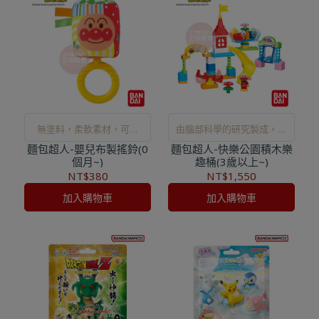
無塗料，柔軟素材，可水
由腦部科學的研究製成，可
麵包超人-嬰兒布製搖鈴(0
洗。
麵包超人-快樂公園積木樂
以實際體驗成就感達成的積
個月~)
趣桶(3歲以上~)
木系列。
NT$380
NT$1,550
加入購物車
加入購物車