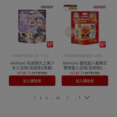
令和時代的第七部「光之美
拿著樂器的麵包超人角色小
BANDAI-名偵探光之美少
少女」系列作品主題
BANDAI-麵包超人歡樂交
公仔
女入浴球(泡澡球)(限量)
響樂篇入浴球(泡澡球)(限
量)
NT$171
NT$180
NT$171
NT$180
加入購物車
加入購物車
1
1
2
3
...
41