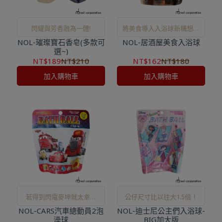
閃耀與芳香融為一體!
將美食導入入浴球新構想，
NOL-璀璨寶石香皂(多款可
NOL-居酒屋美食入浴球
全新上市！
選~)
NT$189
NT$210
NT$162
NT$180
加入購物車
加入購物車
若得到閃電麥坤就太幸運
公仔尺寸比以往大1.5倍！
NOL-CARS汽車總動員2泡
了！
NOL-迪士尼公主們入浴球-
澡球
BIG加大版