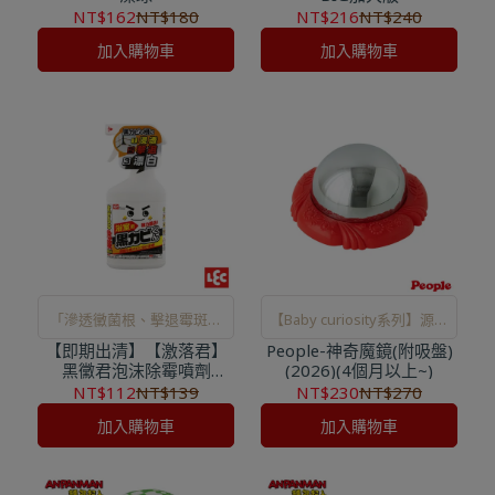
NT$162
NT$180
NT$216
NT$240
加入購物車
加入購物車
「滲透黴菌根、擊退霉斑、
【Baby curiosity系列】源自
【即期出清】【激落君】
漂白」三步驟，徹底擊退頑
People-神奇魔鏡(附吸盤)
對嬰幼兒行為的細緻觀察，
黑黴君泡沫除霉噴劑
(2026)(4個月以上~)
強的黑黴菌，簡單不費力！
滿足寶寶出生後第一份好奇
400ml(日本製)
NT$112
NT$139
NT$230
NT$270
心。
加入購物車
加入購物車