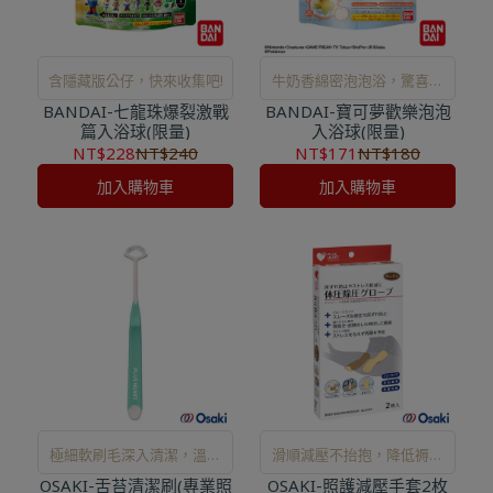
含隱藏版公仔，快來收集吧!
牛奶香綿密泡泡浴，驚喜公
BANDAI-七龍珠爆裂激戰
BANDAI-寶可夢歡樂泡泡
仔等你收藏！
篇入浴球(限量)
入浴球(限量)
NT$228
NT$240
NT$171
NT$180
加入購物車
加入購物車
極細軟刷毛深入清潔，溫和
滑順減壓不抬抱，降低褥瘡
OSAKI-舌苔清潔刷(專業照
去除舌垢，口腔照護更安
OSAKI-照護減壓手套2枚
風險，照護更輕鬆。