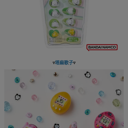
▿
塔麻歌子
▿