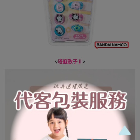
▿
塔麻歌子Ⅱ
▿