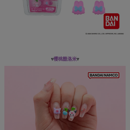
▿
櫻桃酷洛米
▿