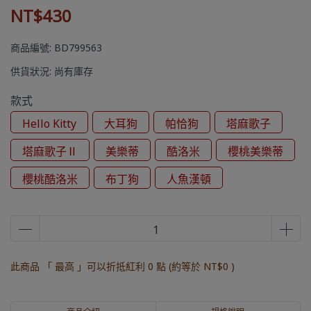
NT$430
商品編號:
BD799563
供貨狀況:
尚有庫存
款式
Hello Kitty
大耳狗
帕恰狗
塔麻歌子
塔麻歌子Ⅱ
美樂蒂
酷洛米
櫻桃美樂蒂
櫻桃酷洛米
布丁狗
人魚漢頓
此商品 「 最高 」可以折抵紅利
0
點 (約等於
NT$0
)