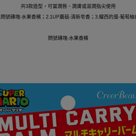
共3款造型，可當潤唇、潤膚或滋潤指尖使用
1.問號磚塊-水果香檳；2.1UP蘑菇-清新皂香；3.耀西的蛋-葡萄柚
問號磚塊-水果香檳