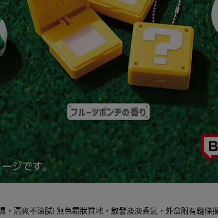
濕，清爽不油膩! 無色霜狀質地，散發淡淡香氣，外盒附有鏈條