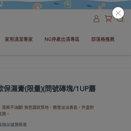
家用清潔專家
NG停產出清專區
部落格推薦
歐保濕膏(限量)(問號磚塊/1UP蘑
清爽不油膩! 無色霜狀質地，散發淡淡香氣，外盒附
滋潤。
及指尖滋潤保濕