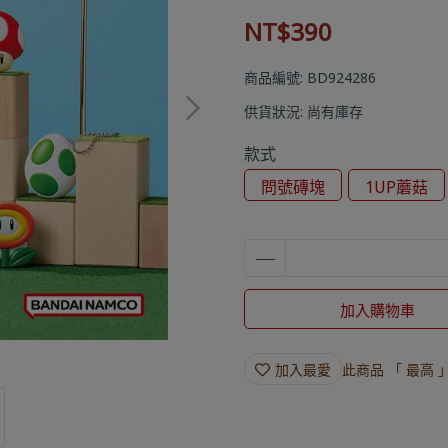
NT$390
商品編號:
BD924286
供貨狀況:
尚有庫存
款式
問號磚塊
1UP蘑菇
加入購物車
加入最愛
此商品 「 最高