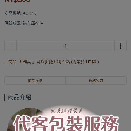
商品編號:
AC-116
供貨狀況:
尚有庫存 4
此商品 「 最高 」可以折抵紅利
0
點 (約等於
NT$0
)
商品介紹
規格說明
商品介紹