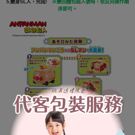
5.
變身SL人，完成!
※變回麵包超人號時，依反向操作順
序即可。