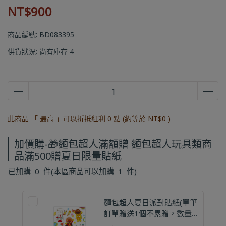
NT$900
商品編號:
BD083395
供貨狀況:
尚有庫存 4
此商品 「 最高 」可以折抵紅利
0
點 (約等於
NT$0
)
加價購-🎁麵包超人滿額贈 麵包超人玩具類商
品滿500贈夏日限量貼紙
已加購
0
件
(本區商品可以加購
1
件)
麵包超人夏日派對貼紙(單筆
訂單贈送1個不累贈，數量
有限贈完為止)