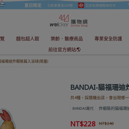
覽
麵包超人館
樂齡．醫療商品
專業安全防護
前往官方網站🌎
I-貓福珊迪炸蝦裝篇入浴球(限量)
BANDAI-貓福珊
共4種，採隨機出貨，會出現哪一
炸蝦裝的貓福珊迪
BANDAI萬代
NT$228
NT$240