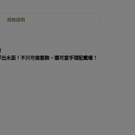
規格說明
！
會浮出水面！不只可做髮飾，還可當手環配戴喔！