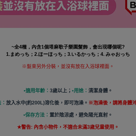
~全4種，內含1個塔麻歌子樂園髮飾，會出現哪個呢?
1.まめっち；2.ほーほっち；3.いるかっち；4. みゃおっち
※髮束另外分裝，並沒有放在入浴球裡面。
▪︎
適用年齡：
3歲以上；
▪︎
用途：
清潔身體。
法：
放入水中(約200L)溶化後，即可泡澡。
※泡澡後，請將身體
▪︎
保存方法：
置於陰涼處，避免陽光直射。
★
警告: 內含小物件，不適合未滿3歲兒童使用。