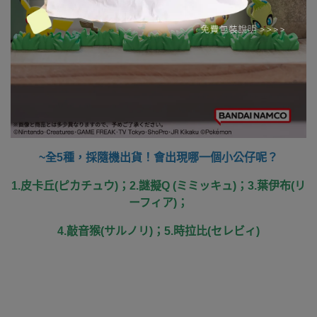
~
全5種，採隨機出貨！會出現哪一個小公仔呢？
1.
皮卡丘(ピカチュウ)；2.謎擬Q (ミミッキュ)；3.葉伊布(リ
ーフィア)；
4.敲音猴(サルノリ)；5.時拉比(セレビィ)