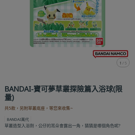
1
/
5
BANDAI-寶可夢草叢探險篇入浴球(限
量)
共5款，另附草叢底座，等您來收集~
BANDAI萬代
草叢造型入浴劑，公仔的耳朵會露出一角，猜猜是哪個角色呢?