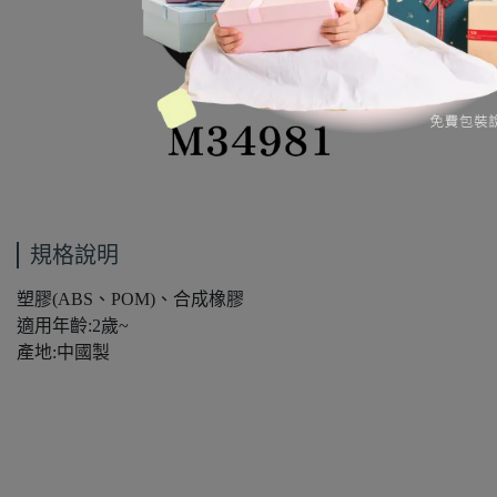
規格說明
塑膠(ABS、POM)、合成橡膠
適用年齡:2歲~
產地:中國製