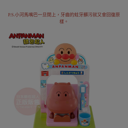
P.S.小河馬嘴巴一旦閉上，牙齒的蛀牙髒污就又會回復原
樣。