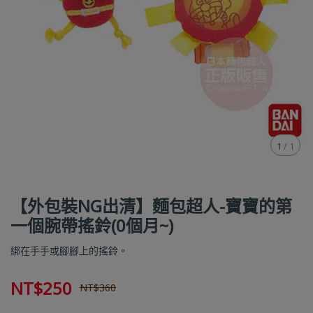
1
/
1
【外包裝NG出清】麵包超人-寶寶的第
一個腕帶搖鈴(0個月~)
綁在手手或腳腳上的搖鈴。
NT$250
NT$360