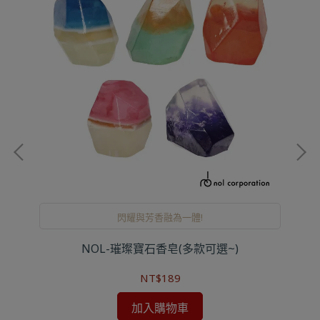
閃耀與芳香融為一體!
量)
NOL-璀璨寶石香皂(多款可選~)
NT$189
加入購物車