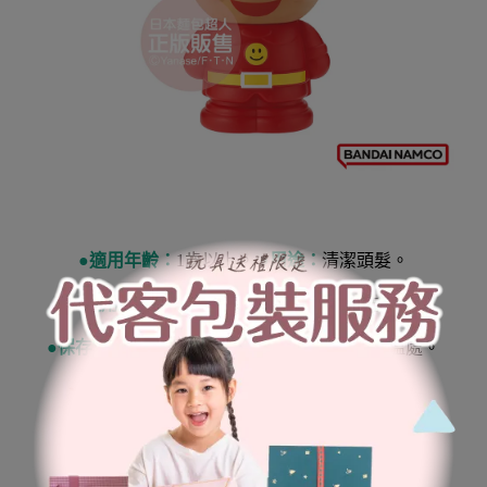
●
適用年齡：
1歲以上。
●
用途：
清潔頭髮。
●
使用方法：
取適量抹於頭髮後以清水洗淨。
●
保存方法：
置於陰涼處，避免陽光直射或高溫處。
★
警告: 不能食用，不適合未滿1歲兒童使用。