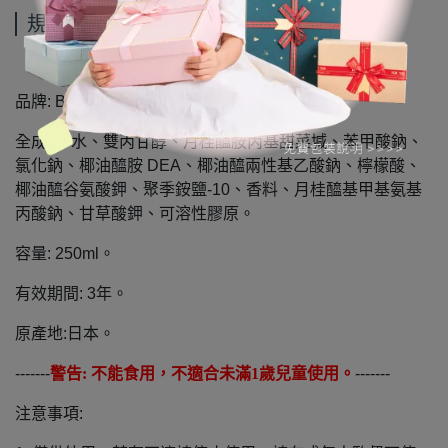
規格說明
品牌: Bandai。
全成份: 水、雙丙甘醇、月桂醯胺丙基甜菜堿、苯甲酸鈉、
氯化鈉、椰油醯胺 DEA、椰油醯兩性基乙酸鈉、檸檬酸、
椰油醯谷氨酸鉀、聚季銨鹽-10、香料、月桂醯基甲基氨基
丙酸鈉、甘草酸鉀、可溶性膠原。
容量: 250ml。
有效期間: 3年。
原產地:日本。
-------
警告: 不能食用，不適合未滿1歲兒童使用。
-------
注意事項: