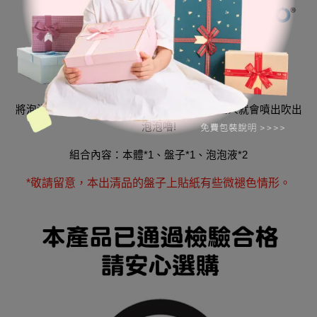
準備就緒
~
一起來吹泡泡吧
!
將泡泡水倒到碟子，沾上泡泡水，捏壓麵包超人就會噴出吹出
泡泡嚕
!
組合內容：本體
*1
、盤子
*1
、泡泡液
*2
*敬請留意，本出清品的盤子上貼紙有些微褪色情形。