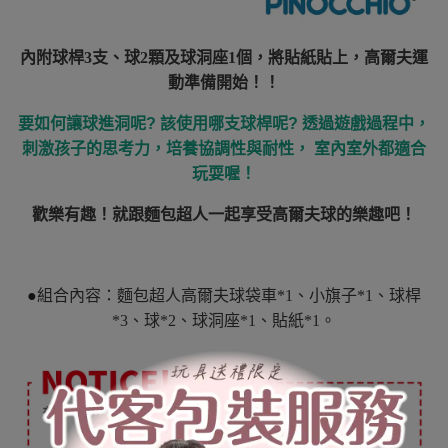
內附球桿3支、球2顆及球洞座1個，將貼紙貼上，高爾夫運
動準備開始！！
要如何讓球進洞呢? 該使用哪支球桿呢? 透過遊戲過程中，
刺激孩子的思考力，培養協調性與耐性， 室內室外都適合
玩耍喔！
歡樂有趣！就跟麵包超人一起享受高爾夫球的樂趣吧！
●
組合內容：麵包超人高爾夫球袋車*1、小旗子*1、球桿
*3、球*2、球洞座*1、貼紙*1。