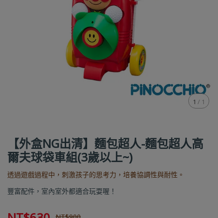
1
/
1
【外盒NG出清】麵包超人-麵包超人高
爾夫球袋車組(3歲以上~)
透過遊戲過程中，刺激孩子的思考力，培養協調性與耐性。
豐富配件，室內室外都適合玩耍喔！
NT$630
NT$900