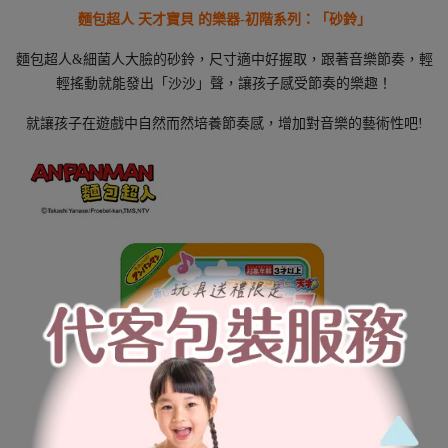
麵包超人 天才寶貝 的樂器-初階系列：「砂鈴」
麵包超人&細菌人大臉的砂鈴，尺寸適中好握取，跟著音樂節奏，輕
輕搖動就能發出「沙沙」聲，讓孩子感受節奏的樂趣！
就讓孩子在遊戲中自然而然培養節奏感，增加對音樂的藝術性吧!