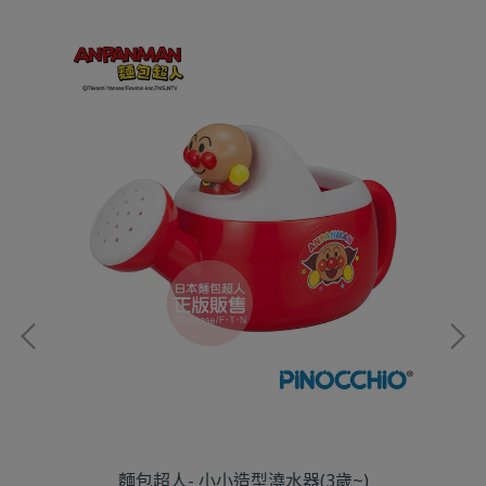
麵包超人- 小小造型澆水器(3歲~)