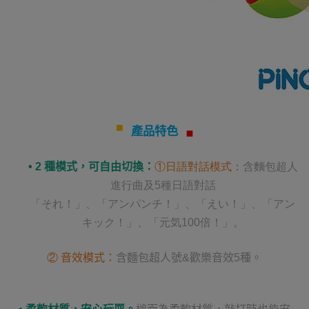
▘
產品特色
▗
• 2
種模式，可自由切換：
①日語對話模式：
含麵包超人
進行曲及
5
種日語對話
「それ！」、「アンパンチ！」、
「えい！」、「アン
キック！」、「元気
100
倍！」。
②
音效模式：
含麵包超人號&歡樂音效5種。