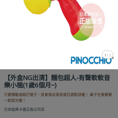
1
/
2
【外盒NG出清】麵包超人-有聲軟軟音
樂小槌(1歲6個月~)
只要揮動或敲打槌子，就會發出音效或日語對話喔！ 鼻子也會跟著
一起發光喔！
日本經典卡通正版公司貨