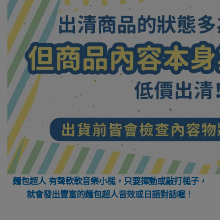
麵包超人 有聲軟軟音樂小槌，只要揮動或敲打槌子，
就會發出豐富的麵包超人音效或日語對話喔
！