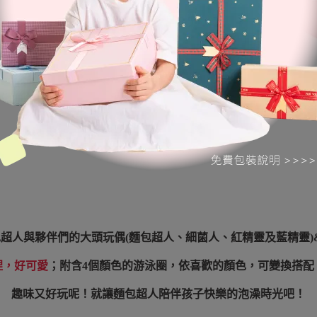
包超人與夥伴們的大頭玩偶(麵包超人、細菌人、紅精靈及藍精靈)
捏，好可愛
；附含4個顏色的游泳圈，依喜歡的顏色，可變換搭配
趣味又好玩呢！就讓麵包超人陪伴孩子快樂的泡澡時光吧！