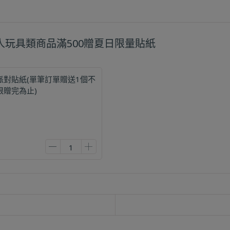
超人玩具類商品滿500贈夏日限量貼紙
派對貼紙(單筆訂單贈送1個不
限贈完為止)