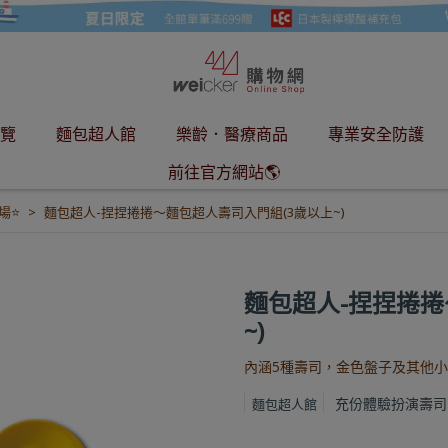
覽
麵包超人館
樂齡．醫療商品
專業安全防護
前往官方網站🌎
場⭐
麵包超人-捏捏捲捲～麵包超人壽司入門組(3歲以上~)
麵包超人-捏捏捲捲
~)
內涵5種壽司，金色盤子及其他
充份體驗扮演壽司
麵包超人館