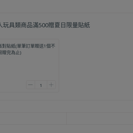
超人玩具類商品滿500贈夏日限量貼紙
派對貼紙(單筆訂單贈送1個不
限贈完為止)