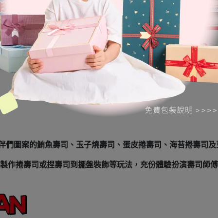
伴們圖案的鮪魚壽司、玉子燒壽司、蛋皮捲壽司、海苔捲壽司及
製作捲壽司或捏壽司到擺盤裝飾等玩法，充份體驗扮演壽司師傅