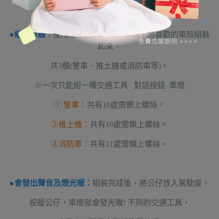
玩法介紹
●組裝車體：
使用螺絲起子，鎖上螺絲，將喜歡的車殼組裝
起來，
共3種(警車、推土機或消防車等)。
※一次只能組一種交通工具 對話按鈕 車燈
① 警車：
共有10處需鎖上螺絲。
②推土機：
共有10處需鎖上螺絲。
③消防車：
共有11處需鎖上螺絲。
●會發出聲音及燈光喔：
組裝完成後，將公仔放入駕駛座，
按壓公仔，車燈就會發光喔! 不同的交通工具，