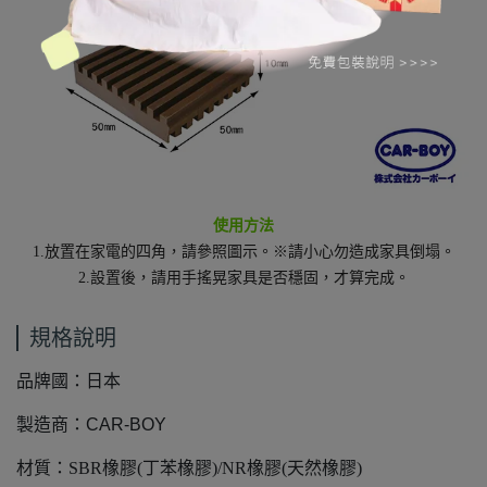
使用方法
1.放置在家電的四角，請參照圖示。※請小心勿造成家具倒塌。
2.設置後，請用手搖晃家具是否穩固，才算完成。
規格說明
品牌國：日本
製造商：CAR-BOY
材質：SBR橡膠(丁苯橡膠)/NR橡膠(天然橡膠)