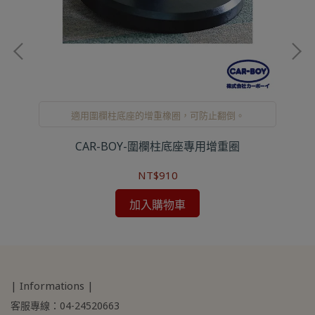
適用圍欄柱底座的增重橡圈，可防止翻倒。
CAR-BOY-圍欄柱底座專用增重圈
C
NT$910
加入購物車
| Informations |
客服專線：04-24520663