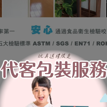
總是提心吊膽寶寶手指會被門縫夾傷，有了安全護條，
再也不用擔心夾傷的危險發生了。
高40cm；最大伸展寬度:約15cm
↓茶
色
↓