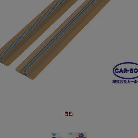
↓白
色
↓