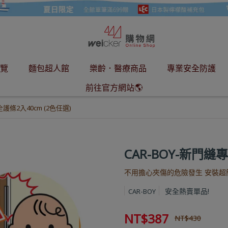
覽
麵包超人館
樂齡．醫療商品
專業安全防護
前往官方網站🌎
護條2入40cm (2色任選)
CAR-BOY-新門縫
不用擔心夾傷的危險發生 安裝超
安全熱賣單品!
CAR-BOY
NT$387
NT$430