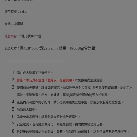
適用時機：1歲以上
產地：中國製
組合內容：
9
種形狀共525個
寬43.8*35.6*深29.5 cm；總重：約5350g(含外箱)
包裝尺寸：
-----------------------------------------------------------------
請在成人監護下正確使用。
警告：本玩具不適合12個月以下兒童使用。
以免誤用而造成危險。
使用前請先擦拭；玩具如有髒污，請以擰乾濕毛巾擦拭! 為避免變形或故障，請勿用水
清洗、煮沸消毒、熱水、微波爐、藥劑(消毒劑或濕紙巾)等方式消毒。
產品內有可動作的小配件，請小心使用避免套住手指、頭髮及衣服等危險發生。
請勿放入口中。
為避免產品變質，請避免陽光照射或放置屋外。
安全起見，若有變形或劣化，為避免刮傷，請勿提供給幼兒玩耍。
拆卸後的塑膠袋請立即銷毀、丟棄。請勿套於頭或臉上，以免造成窒息的危險發生。