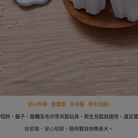
安心咬舔 無塗裝 日本製 新生兒起~
)、啞鈴、盤子、飯糰及毛巾等米製玩具，新生兒起就適用，滿足
好抓取，安心咬舔
，陪伴寶貝快樂長大。