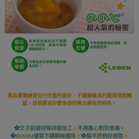
專為寶寶練習自行吃飯所設計，不鏽鋼餐具的圓潤滑順觸
感，是塑膠或矽膠食器所無法擁有的特色。
✿
叉子前端特殊研磨加工，不用擔心刺到會痛。
✿
SUS304
優質不鏽鋼無鐵味。
✿
扁平把柄好握取。