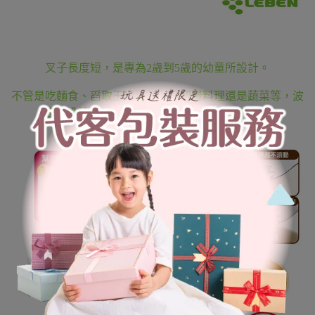
叉子長度短，是專為2歲到5歲的幼童所設計。
不管是吃麵食、舀取玉米豆子、分切蛋料理還是蔬菜等，波
浪狀設計可防止食物滑落，讓寶寶輕鬆好上手!