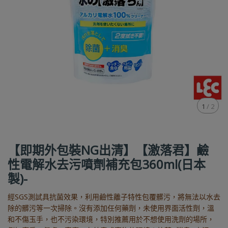
1
/
2
【即期外包裝NG出清】【激落君】鹼
性電解水去污噴劑補充包360ml(日本
製)-
經SGS測試具抗菌效果，利用鹼性離子特性包覆髒污，將無法以水去
除的髒污等一次掃除。沒有添加任何藥劑，未使用界面活性劑，溫
和不傷玉手，也不污染環境，特別推薦用於不想使用洗劑的場所，