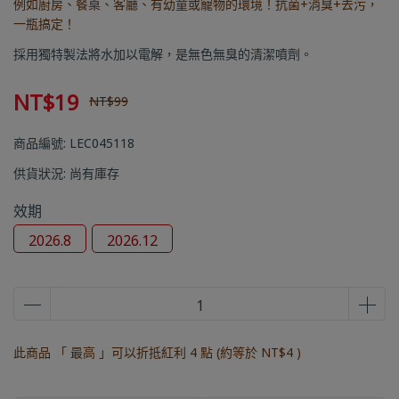
例如廚房、餐桌、客廳、有幼童或寵物的環境！抗菌+消臭+去污，
一瓶搞定！
採用獨特製法將水加以電解，是無色無臭的清潔噴劑。
NT$19
NT$99
商品編號:
LEC045118
供貨狀況:
尚有庫存
效期
2026.8
2026.12
此商品 「 最高 」可以折抵紅利
4
點 (約等於
NT$4
)