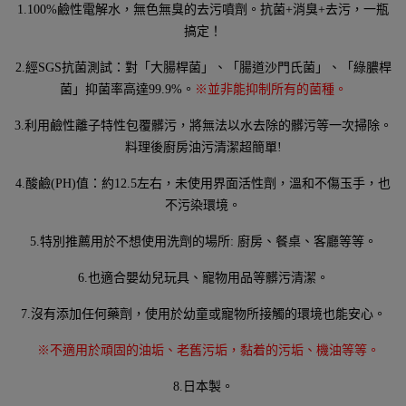
1.100%
鹼性電解水，無色無臭的去污噴劑。抗菌+消臭+去污，一瓶
搞定！
2.經SGS抗菌測試：對「大腸桿菌」、「腸道沙門氏菌」、「綠膿桿
菌」抑菌率高達99.9%。
※並非能抑制所有的菌種。
3.利用鹼性離子特性包覆髒污，將無法以水去除的髒污等一次掃除。
料理後廚房油污清潔超簡單!
4.酸鹼(PH)值：約12.5左右，未使用界面活性劑，溫和不傷玉手，也
不污染環境。
5.特別推薦用於不想使用洗劑的場所: 廚房、餐桌、客廳等等。
6.也適合嬰幼兒玩具、寵物用品等髒污清潔。
7.沒有添加任何藥劑，使用於幼童或寵物所接觸的環境也能安心。
※不適用於頑固的油垢、老舊污垢，黏着的污垢、機油等等。
8.日本製。