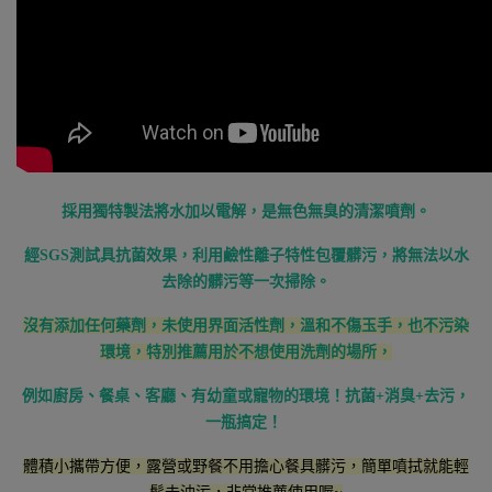
採用獨特製法將水加以電解，是無色無臭的清潔噴劑。
經SGS測試具抗菌效果，利用鹼性離子特性包覆髒污，將無法以水
去除的髒污等一次掃除。
沒有添加任何藥劑，未使用界面活性劑，溫和不傷玉手，也不污染
環境，特別推薦用於不想使用洗劑的場所，
例如廚房、餐桌、客廳、有幼童或寵物的環境！抗菌+消臭+去污，
一瓶搞定！
體積小攜帶方便，露營或野餐不用擔心餐具髒污，簡單噴拭就能輕