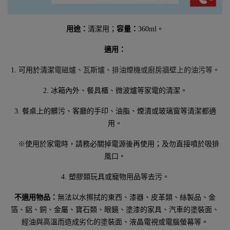
用途：
清潔用；
容量：
360ml。
適用：
1.
可用於清潔
電磁爐、瓦斯爐、排油煙機或廚房牆壁上的油污等。
2.
冰箱內外、餐具櫃、微波爐等家電的清潔。
3.
餐桌上的髒污、客廳的手印、油脂、煙漬或玻璃窗等清潔都適
用。
※使用於家電時，請務必關掉電源後再使用；及勿直接噴於吸排
風口。
4.
塑膠類玩具或寵物用品等去污。
不適用物品：
無法以水擦拭的東西、漆器、皮革類、絲製品、金
箔、鋁、銅、金屬、寶石類、眼鏡、塗漆的家具、汽車的塗裝面、
經油與高溫而造成劣化的塗裝面、液晶電視或電腦螢幕等。