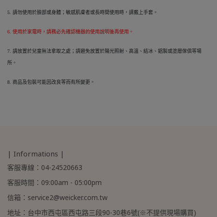
5.
請勿使用於臉部或身體；敏感肌膚者或長時間使用時，請戴上手套。
6.
使用於家電時，請務必先確認機器的使用說明後再使用。
7.
請放置於兒童無法拿取之處；請避免放置於陽光照射、高溫、結冰、鋁製或塗層傢俱等場
所。
8.
商品及包裝可能因改良等而有所變更。
| Informations |
客服專線：04-24520663
客服時間：09:00am - 05:00pm
信箱：service2@weicker.com.tw
地址：台中市西屯區西屯路三段90-30巷6號(※不提供現場購買)