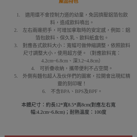
產品特色
1. 適用還不會控制力道的幼童，免因擠壓鋁箔包飲
料，造成飲料噴出。
2. 左右兩邊把手，可增加拿取時的安定感，例如：鋁
箔包飲料、保久乳、飲料紙盒包。
3. 對應各式飲料大小：寬幅可做伸縮調整，依照飲料
尺寸調整大小，使用超方便。（對應飲料寬：
4.2cm~6.8cm、深3.2~4.8cm）
4. 可折疊收納，攜帶便利不占空間。
5. 外側有麵包超人及伙伴們的圖案，拉開會出現紅精
靈的刻印喔！
6. 不含BPA、BPS及BPF。
本體尺寸：約長12*寬8.5*高8cm(對應左右寬
幅:4.2cm~6.8cm)；耐熱溫度：100度