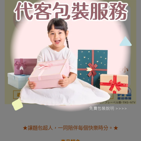
★讓麵包超人，一同陪伴每個快樂時分。★