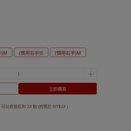
)M
(慣用右手)S
(慣用右手)M
立即購買
 」可以折抵紅利
23
點 (約等於
NT$23
)