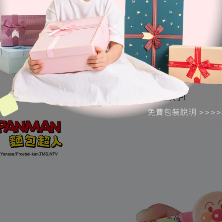
●熟悉練習3階段
一開始爸媽記得給予正確的拿法指導喔～
Step 1：熟悉正確的握法，運用彈性片輔助，熟悉開闔動作。
Step 2：將彈性片移除，運用食指及中指練習開闔動作。
Step 3：移除開闔輔助器，挑戰單獨使用筷子!