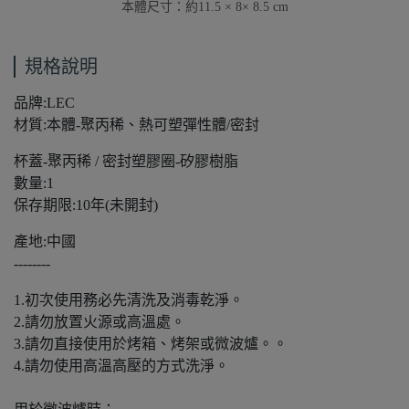
本體尺寸：約11.5 × 8× 8.5 cm
規格說明
品牌:LEC
材質:本體-聚丙稀、熱可塑彈性體/密封
杯蓋-聚丙稀 / 密封塑膠圈-矽膠樹脂
數量:1
保存期限:10年(未開封)
產地:中國
--------
1.初次使用務必先清洗及消毒乾淨。
2.請勿放置火源或高溫處。
3.請勿直接使用於烤箱、烤架或微波爐。。
4.請勿使用高溫高壓的方式洗淨。