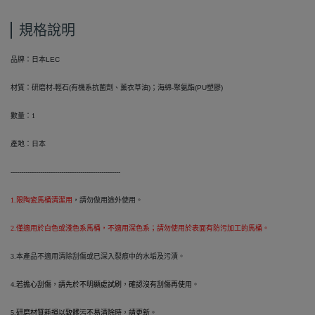
規格說明
品牌：日本LEC
材質：研磨材-輕石(有機系抗菌劑、薰衣草油)；海綿-聚氨酯(PU塑膠)
數量：
1
產地：日本
----------------------------------------------------
1.限陶瓷馬桶清潔用
，請勿做用途外使用。
2.僅適用於白色或淺色系馬桶，不適用深色系；請勿使用於表面有防污加工的馬桶。
3.本產品不適用清除刮傷或已深入裂痕中的水垢及污漬。
4.若擔心刮傷，請先於不明顯處試刷，確認沒有刮傷再使用。
5.研磨材質耗損以致髒污不易清除時，請更新。