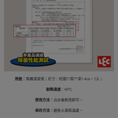
用途：
馬桶清潔用；尺寸：約寬5*高7*深1.4cm，2入；
耐熱溫度
：60℃
使用方法：
沾水後刷洗即可。
保存方法：
避免火源高溫處。