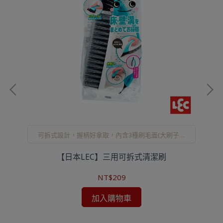
可拆式設計，握柄好拿取，內含3種刷毛面(大刷子、
三角斜面刷、小刷子)
【日本LEC】三用可拆式清潔刷
【
NT$209
加入購物車