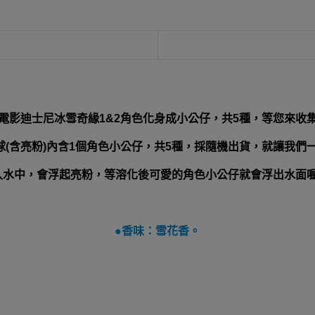
電影迪士尼冰雪奇緣1&2角色化身成小公仔，共5種，等您來收
球(含亮粉)內含1個角色小公仔，共5種，採隨機出貨，就讓我們一
入水中，會浮起亮粉，等溶化後可愛的角色小公仔就會浮出水面喔!
●
香味：雪花香。