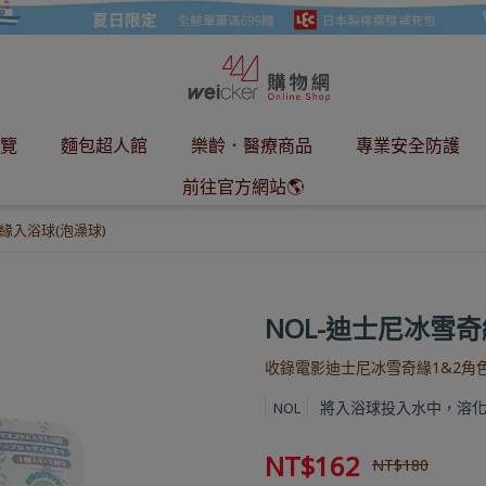
覽
麵包超人館
樂齡．醫療商品
專業安全防護
前往官方網站🌎
緣入浴球(泡澡球)
NOL-迪士尼冰雪奇
收錄電影迪士尼冰雪奇緣1&2角
將入浴球投入水中，溶化
NOL
NT$162
NT$180