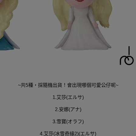
~共5種，採隨機出貨！會出現哪個可愛公仔呢~
1.艾莎(エルサ)
2.安娜(アナ)
3.雪寶(オラフ)
4.艾莎(冰雪奇緣2)(エルサ)