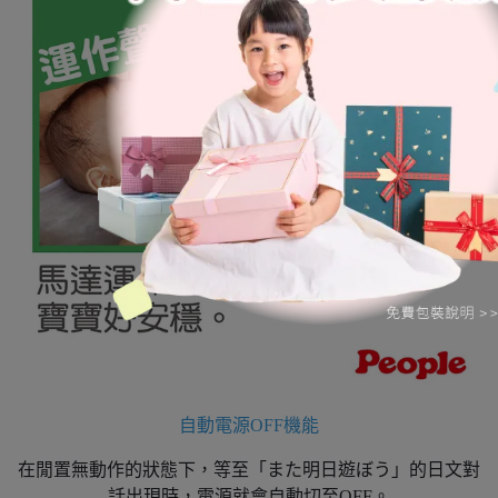
自動電源OFF機能
在閒置無動作的狀態下，等至「また明日遊ぼう」的日文對
話出現時，電源就會自動切至OFF。