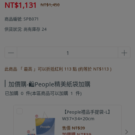
NT$1,131
NT$1,450
商品編號:
SPB071
供貨狀況:
尚有庫存 24
此商品 「 最高 」可以折抵紅利
113
點 (約等於
NT$113
)
加價購-🛍️People精美紙袋加購
已加購
0
件
(本區商品可以加購
1
件)
【People禮品手提袋-L】
W37×34×20cm
售價
NT$39
加價購
NT$39