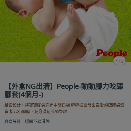
1
/
2
【外盒NG出清】People-動動腳力咬舔
腳套(4個月-)
腳套設計，將寶寶腳尖穿進中間口袋 輕輕捏會發出最愛的塑膠袋聲
音 抬起小腳腳，充分滿足咬舔樂趣
腳套設計，穩固不易滑落!