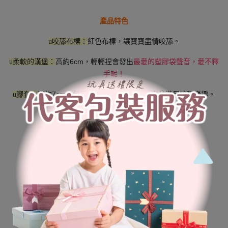
產品特色
紅色布標，讓寶寶盡情咬舔。
u咬舔布標：
高約6cm，輕輕捏會發出
u柔軟的漢堡：
最愛的塑膠袋聲音，愛不釋
手呢！
寬約7cm，包覆腳尖，抬起小腳腳，充分滿足咬舔樂趣。
u腳套：
套上鬆緊帶，玩耍時玩具不易掉落。
u鬆緊帶：
隨時保持清潔。
u可水洗：
穿戴方法
1.鬆緊帶朝下，將腳尖穿進腳套中。
2.將鬆緊帶套於腳跟位置，完成。