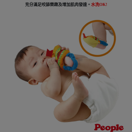
充分滿足咬舔樂趣及增加肌肉發達。
水洗OK!