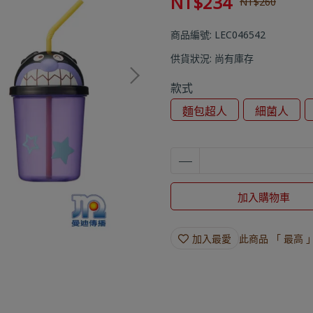
NT$234
NT$260
商品編號:
LEC046542
供貨狀況:
尚有庫存
款式
麵包超人
細菌人
加入購物車
加入最愛
此商品 「 最高