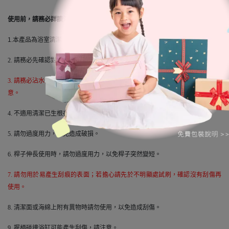
使用前，請務必詳讀注意事項：
1.本產品為浴室清潔用品，請勿做用途外使用。
2.
請務必先確認對象物的使用說明後再使用。
3.
請務必沾水使用，若沒有沾水，去污效果會減半，且可能造成刮傷，請注
意。
4.
不適用清潔已生根在膠條上的黴菌、或已深入縫隙及裂痕等污垢或黴垢。
5.
請勿過度用力，以免造成破損。
6.
桿子伸長使用時，請勿過度用力，以免桿子突然變短。
7.
請勿用於易產生刮痕的表面；若擔心請先於不明顯處試刷，確認沒有刮傷再
使用。
8.
清潔面或海綿上附有異物時請勿使用，以免造成刮傷。
9.
握柄碰撞浴缸可能產生刮傷，請注意。