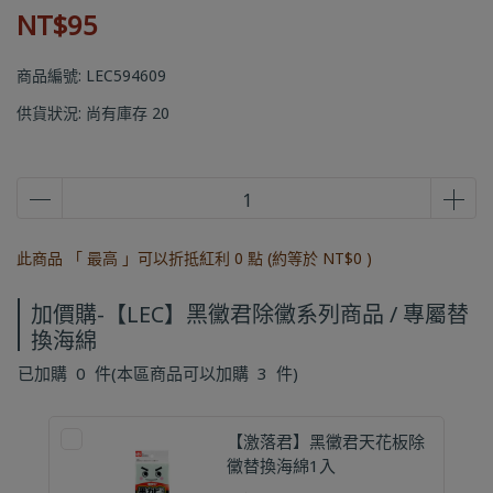
NT$95
商品編號:
LEC594609
供貨狀況:
尚有庫存 20
此商品 「 最高 」可以折抵紅利
0
點 (約等於
NT$0
)
加價購-【LEC】黑黴君除黴系列商品 / 專屬替
換海綿
已加購
0
件
(本區商品可以加購
3
件)
【激落君】黑黴君天花板除
黴替換海綿1入