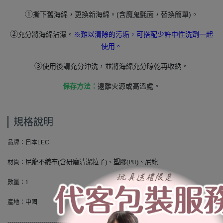
①
撕下舊海綿，更換新海綿。(含魔鬼氈面，替換簡單)。
②
充分將海綿沾濕。
※難以清除的污垢，可搭配少許中性洗劑一起
使用。
③
使用後請充分沖洗，並將海綿充分晾乾再收納。
遠離火源或高溫處。
保存方法：
規格說明
品牌：日本LEC
尼龍不織布(含研磨清潔粒子)、塑膠(PU)、尼龍
材質：
數量：
1
產地：中國
----------------------------------------------------