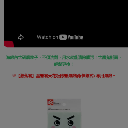
海綿內含研磨粒子，不須洗劑，用水就能清除髒污！含魔鬼氈面，
輕鬆更換！
※【激落君】黑黴君天花板除黴海綿刷(伸縮式) 專用海綿。