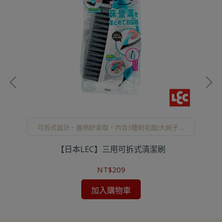
可拆式設計，握柄好拿取，內含3種刷毛面(大刷子、
三角斜面刷、小刷子)
製)
【日本LEC】三用可拆式清潔刷
【
NT$209
加入購物車