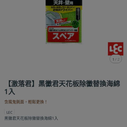
1
/
2
【激落君】黑黴君天花板除黴替換海綿
1入
含魔鬼氈面，輕鬆更換！
LEC
黑黴君天花板除黴替換海綿1入