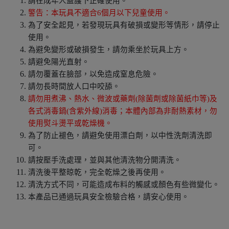
請在成年人監護下正確使用。
警告：本玩具不適合6個月以下兒童使用。
為了安全起見，若發現玩具有破損或變形等情形，請停止
使用。
為避免變形或破損發生，請勿乘坐於玩具上方。
請避免陽光直射。
請勿覆蓋在臉部，以免造成窒息危險。
請勿長時間放人口中咬舔。
請勿用煮沸、熱水、微波或藥劑(除菌劑或除菌紙巾等)及
各式消毒鍋(含紫外線)消毒；本體內部為非耐熱素材，勿
使用熨斗燙平或乾燥機。
為了防止褪色，請避免使用漂白劑，以中性洗劑清洗即
可。
請按壓手洗處理，並與其他清洗物分開清洗。
清洗後平整晾乾，完全乾燥之後再使用。
清洗方式不同，可能造成布料的觸感或顏色有些微變化。
本產品已通過玩具安全檢驗合格，請安心使用。