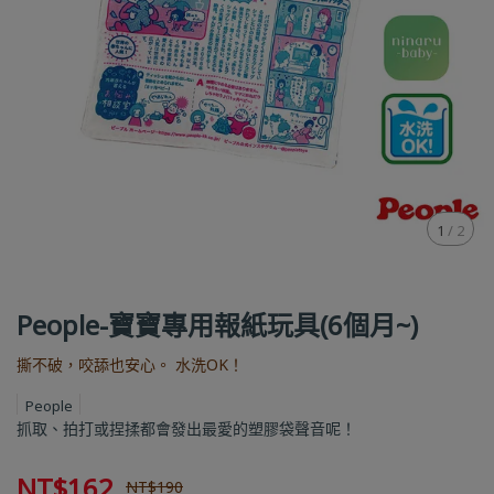
1
/
2
People-寶寶專用報紙玩具(6個月~)
撕不破，咬舔也安心。 水洗OK！
People
抓取、拍打或捏揉都會發出最愛的塑膠袋聲音呢！
NT$162
NT$190