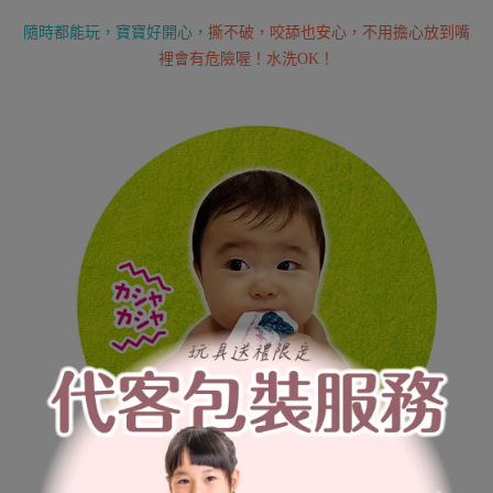
隨時都能玩，寶寶好開心，
撕不破，咬舔也安心，不用擔心放到嘴
裡會有危險喔！水洗OK！