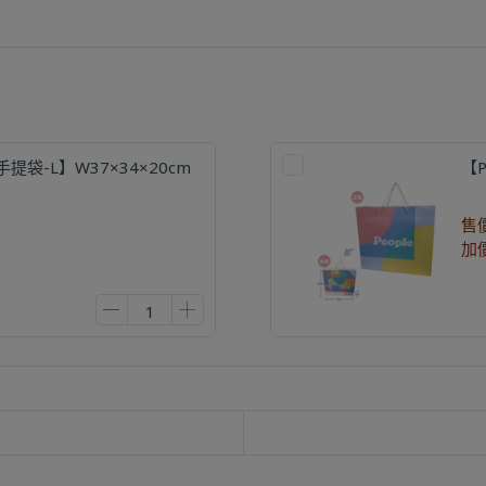
手提袋-L】W37×34×20cm
【P
售
加